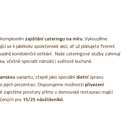
i komplexním
zajištění cateringu na míru
. Vykouzlíme
 se k jakékoliv společenské akci, ať už plánujete firemní
ípadně kondolenční setkání . Naše cateringové služby zahrnují
 včetně specialit národní i světové kuchyně.
ganskou
variantu, stejně jako speciální
dietní
úpravu.
o jejich prezentaci. Disponujeme možností
přivezení
ě zajistíme prostory přímo v domovské restauraci mající
rčených pro
15/25 návštěvníků
.