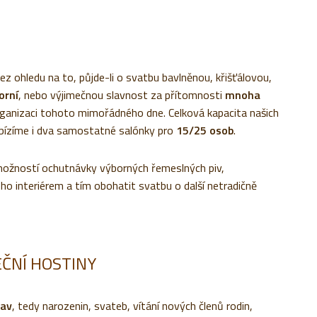
 ohledu na to, půjde-li o svatbu bavlněnou, křišťálovou,
orní
, nebo výjimečnou slavnost za přítomnosti
mnoha
 organizaci tohoto mimořádného dne. Celková kapacita našich
abízíme i dva samostatné salónky pro
15/25 osob
.
ožností ochutnávky výborných řemeslných piv,
ho interiérem a tím obohatit svatbu o další netradičně
EČNÍ HOSTINY
lav
, tedy narozenin, svateb, vítání nových členů rodin,