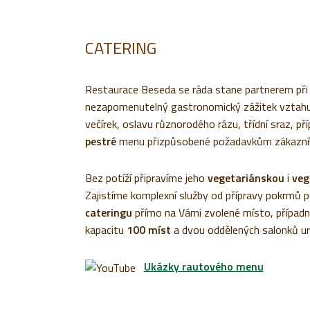
CATERING
Restaurace Beseda se ráda stane partnerem př
nezapomenutelný gastronomický zážitek vztahující
večírek, oslavu různorodého rázu, třídní sraz, př
pestré
menu přizpůsobené požadavkům zákazníka,
Bez potíží připravíme jeho
vegetariánskou
i
ve
Zajistíme komplexní služby od přípravy pokrmů p
cateringu
přímo na Vámi zvolené místo, případn
kapacitu
100 míst
a dvou oddělených salonků u
Ukázky rautového menu