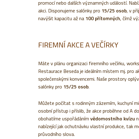
promocí nebo dalších významných událostí. Nabíz
akci. Disponujeme salónky pro
15/25 osob
, v p
navýšit kapacitu až na
100 přítomných
, čímž vý
FIREMNÍ AKCE A VEČÍRKY
Máte v plánu organizaci firemního večírku, work
Restaurace Beseda je ideálním místem mj. pro 
společenskými konvencemi. Naše prostory oplýv
salónky pro
15/25 osob
.
Můžete počítat s rodinným zázemím, kuchyní mi
osobní přístup i příslib, že akce proběhne od A d
obohatíme uspořádáním
vědomostního kvízu
n
nabízející jak ochutnávku vlastní produkce, tak
průvodního slova.