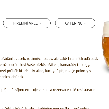
FIREMNÍ AKCE >
CATERING >
ořádání svateb, rodinných oslav, ale také firemních událostí.
mž obojí osloví Vaše blízké, přátele, kamarády i kolegy.
mový průběh kterékoliv akce, kuchyně připravuje pokrmy v
odních lahůdek.
 případě zájmu existuje varianta rezervace celé restaurace s
enčních službách, ale i sladěném personálu, který
vyjde