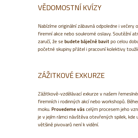
VĚDOMOSTNÍ KVÍZY
Nabízíme originální zábavná odpoledne i večer
firemní akce nebo soukromé oslavy. Soutěžní atm
zaručí, že se
budete báječně bavit
po celou dobu
početné skupiny přátel i pracovní kolektivy touží
ZÁŽITKOVÉ EXKURZE
Zážitkově-vzdělávací exkurze v našem řemesln
firemních i rodinných akcí nebo workshopů. Běh
moku.
Provedeme vás
celým procesem jeho vznik
je v jejím rámci návštěva otevřených spilek, kde u
většině pivovarů není k vidění.