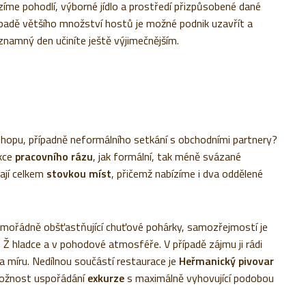
íme pohodlí, výborné jídlo a prostředí přizpůsobené dané
řípadě většího množství hostů je možné podnik uzavřít a
znamný den učiníte ještě výjimečnějším.
shopu, případně neformálního setkání s obchodními partnery?
akce
pracovního rázu
, jak formální, tak méně svázané
ají celkem
stovkou míst
, přičemž nabízíme i dva oddělené
mořádně obšťastňující chuťové pohárky, samozřejmostí je
o Ž hladce a v pohodové atmosféře. V případě zájmu ji rádi
a míru. Nedílnou součástí restaurace je
Heřmanický pivovar
 možnost uspořádání
exkurze
s maximálně vyhovující podobou