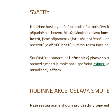
SVATBY
Nabízíme hostiny oděné do rodinné atmosféry bez
případně platinovou. Ať už plánujete oslavu
kom
hostů
, jsme připraveni zajistit vše potřebné k
prostorů je až
100 hostů
, v rámci restaurace n
Součástí restaurace je i
Heřmanický pivovar
s m
samozřejmostí je možnost uspořádat
exkurzi
je
mimořádný zážitek.
RODINNÉ AKCE, OSLAVY, SMUT
Naše restaurace je vhodná pro
všechny typy os