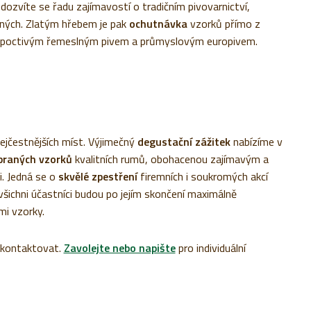
 dozvíte se řadu zajímavostí o tradičním pivovarnictví,
vaných. Zlatým hřebem je pak
ochutnávka
vzorků přímo z
ezi poctivým řemeslným pivem a průmyslovým europivem.
nejčestnějších míst. Výjimečný
degustační zážitek
nabízíme v
ybraných vzorků
kvalitních rumů, obohacenou zajímavým a
i. Jedná se o
skvělé zpestření
firemních i soukromých akcí
 všichni účastníci budou po jejím skončení maximálně
mi vzorky.
e kontaktovat.
Zavolejte nebo napište
pro individuální