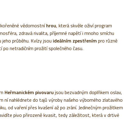
y okořeněné vědomostní
hrou
, která skvěle oživí program
osféra, zdravá rivalita, příjemné napětí i mnoho smíchu
 jeho průběhu. Kvízy jsou
ideálním zpestřením
pro různě
cí po netradičním prožití společného času.
ém
Heřmanickém pivovaru
jsou bezvadným doplňkem oslav,
em ní nahlédnete do tajů výroby našeho výborného zlatavého
u, od vaření přes kvašení až po zrání. Jedinečným prožitkem
vidíte pivo přirozeně kvasit, tedy záležitost, která v drtivé