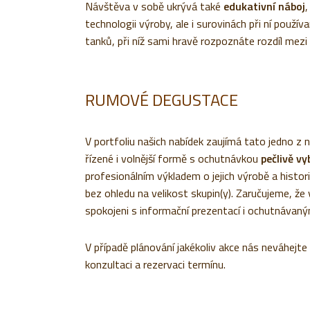
Návštěva v sobě ukrývá také
edukativní náboj
,
technologii výroby, ale i surovinách při ní použí
tanků, při níž sami hravě rozpoznáte rozdíl m
RUMOVÉ DEGUSTACE
V portfoliu našich nabídek zaujímá tato jedno z 
řízené i volnější formě s ochutnávkou
pečlivě v
profesionálním výkladem o jejich výrobě a histori
bez ohledu na velikost skupin(y). Zaručujeme, že
spokojeni s informační prezentací i ochutnávaný
V případě plánování jakékoliv akce nás neváhejt
konzultaci a rezervaci termínu.