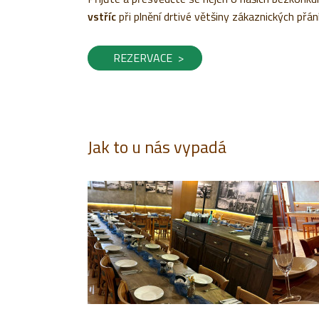
vstříc
při plnění drtivé většiny zákaznických přání
REZERVACE >
Jak to u nás vypadá