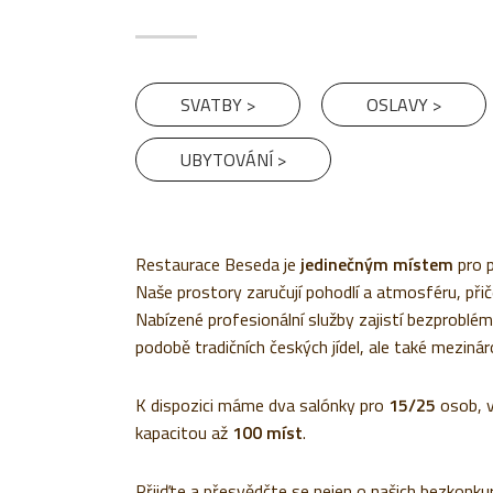
SVATBY >
OSLAVY >
UBYTOVÁNÍ >
Restaurace Beseda je
jedinečným místem
pro p
Naše prostory zaručují pohodlí a atmosféru, přiče
Nabízené profesionální služby zajistí bezproblé
podobě tradičních českých jídel, ale také mezinár
K dispozici máme dva salónky pro
15/25
osob, v
kapacitou až
100 míst
.
Přijďte a přesvědčte se nejen o našich bezkonkur