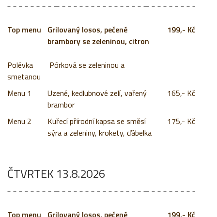
Grilovaný losos, pečené
199,- Kč
brambory se zeleninou, citron
Pórková se zeleninou a
smetanou
Menu 1
Uzené, kedlubnové zelí, vařený
165,- Kč
brambor
Menu 2
Kuřecí přírodní kapsa se směsí
175,- Kč
sýra a zeleniny, krokety, ďábelka
ČTVRTEK 13.8.2026
Grilovaný losos, pečené
199,- Kč