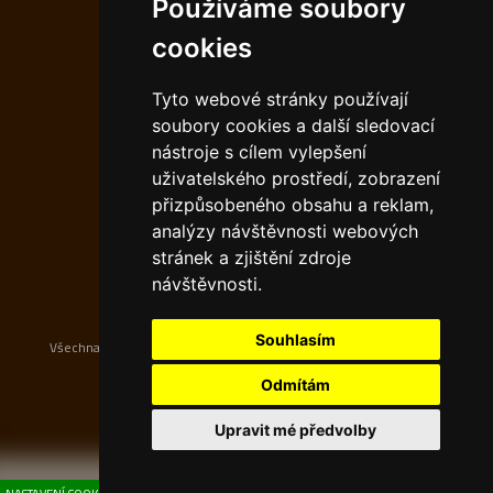
Používáme soubory
Kontakt restaurace:
cookies
Telefon: (+420)
774 943 788
E-mail:
Tyto webové stránky používají
info@hermanicka-beseda.cz
soubory cookies a další sledovací
nástroje s cílem vylepšení
Kontakt pivovar:
uživatelského prostředí, zobrazení
přizpůsobeného obsahu a reklam,
Telefon: (+420)
728 585 877
analýzy návštěvnosti webových
E-mail:
info@hermanicky-pivovar.cz
stránek a zjištění zdroje
návštěvnosti.
Souhlasím
Všechna práva vyhrazena Restaurace Beseda - Ostrava Heřmanice,
Tvorba a provoz webu:
ISSA CZECH
Odmítám
Upravit mé předvolby