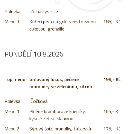
Zelná kyselice
Menu 1
Kuřecí prso na grilu s restovanou
185,- Kč
cuketou, grenaille
PONDĚLÍ 10.8.2026
Grilovaný losos, pečené
199,- Kč
brambory se zeleninou, citron
Čočková
Menu 1
Plněné bramborové knedlíky,
165,- Kč
kyselé zelí se slaninou
Menu 2
Sýrový špíz, hranolky, tatarská
175,- Kč