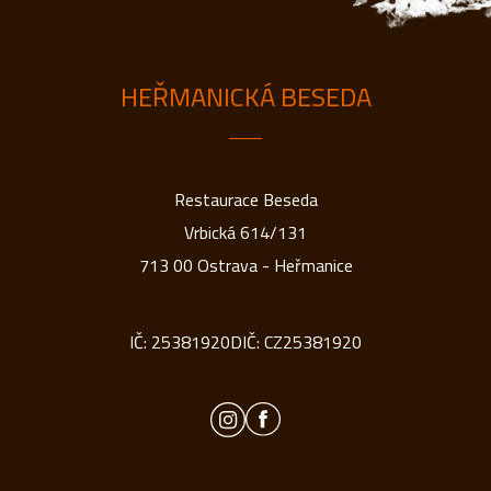
HEŘMANICKÁ BESEDA
Restaurace Beseda
Vrbická 614/131
713 00 Ostrava - Heřmanice
IČ: 25381920
DIČ: CZ25381920