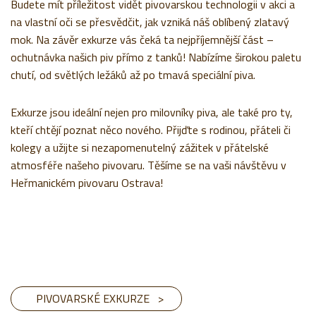
Budete mít příležitost vidět pivovarskou technologii v akci a
na vlastní oči se přesvědčit, jak vzniká náš oblíbený zlatavý
mok. Na závěr exkurze vás čeká ta nejpříjemnější část –
ochutnávka našich piv přímo z tanků! Nabízíme širokou paletu
chutí, od světlých ležáků až po tmavá speciální piva.
Exkurze jsou ideální nejen pro milovníky piva, ale také pro ty,
kteří chtějí poznat něco nového. Přijďte s rodinou, přáteli či
kolegy a užijte si nezapomenutelný zážitek v přátelské
atmosféře našeho pivovaru. Těšíme se na vaši návštěvu v
Heřmanickém pivovaru Ostrava!
PIVOVARSKÉ EXKURZE >