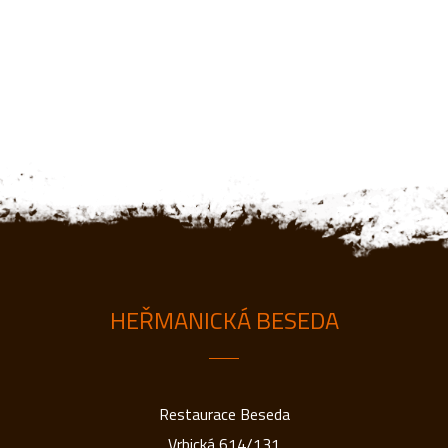
HEŘMANICKÁ BESEDA
Restaurace Beseda
Vrbická 614/131