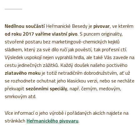
Nedílnou součástí
Heřmanické Besedy je
pivovar
, ve kterém
od roku 2017 vaříme vlastní pivo
. S puncem originality,
stvořené postaru bez marketingově-chemických kejklů
sládkem, který za své dílo ručí jak pověstí, tak profesní ctí.
Výsledek uspokojí nejen vyprahlá hrdla, ale také Vás zavede na
cestu jedinečných zážitků. Každý doušek našeho poctivého
zlatavého moku
je totiž netradičním dobrodružstvím, ať už
se rozhodnete ochutnat jeho klasickou verzi, nebo se necháte
překvapit
sezónními speciály
, např. černým, medovým,
smrkovým atd.
Více informací o jeho výrobě i pořádaných akcích najdete na
stránkách
Heřmanického pivovaru
.