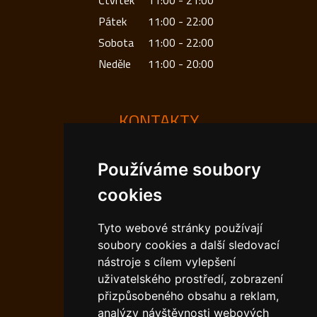
Čtvrtek
11:00 - 21:00
Pátek
11:00 - 22:00
Sobota
11:00 - 22:00
Neděle
11:00 - 20:00
KONTAKTY
Používáme soubory
Kontakt restaurace:
cookies
Telefon: (+420)
774 943 788
E-mail:
Tyto webové stránky používají
info@hermanicka-beseda.cz
soubory cookies a další sledovací
nástroje s cílem vylepšení
Kontakt pivovar:
uživatelského prostředí, zobrazení
přizpůsobeného obsahu a reklam,
Telefon: (+420)
728 585 877
analýzy návštěvnosti webových