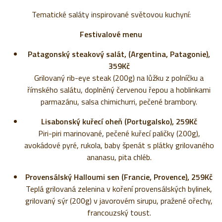
Tematické saláty inspirované světovou kuchyní:
Festivalové menu
Patagonský steakový salát, (Argentina, Patagonie),
359Kč
Grilovaný rib-eye steak (200g) na lůžku z polníčku a
římského salátu, doplněný červenou řepou a hoblinkami
parmazánu, salsa chimichurri, pečené brambory.
Lisabonský kuřecí oheň (Portugalsko), 259Kč
Piri-piri marinované, pečené kuřecí paličky (200g),
avokádové pyré, rukola, baby špenát s plátky grilovaného
ananasu, pita chléb.
Provensálský Halloumi sen (Francie, Provence), 259Kč
Teplá grilovaná zelenina v koření provensálských bylinek,
grilovaný sýr (200g) v javorovém sirupu, pražené ořechy,
francouzský toust.