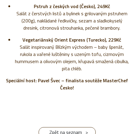
Pstruh z českých vod (Česko), 249Kč
Salát z čerstvých listů a bylinek s grilovaným pstruhem
(200g), nakládané ředkvičky, sezam a sladkokyselý
dresink, citronová strouhanka, pečené brambory.
Vegetariánský Orient Express (Turecko), 229Kč
Salát inspirovaný Blízkým východem – baby špenát,
rukola a vařené luštěniny s uzeným tofu, cizrnovým
hummusem a olivovým olejem, křupavá smažená cibulka,
pita chléb.
Speciální host: Pavel Švec – finalista soutěže MasterChef
Česko!