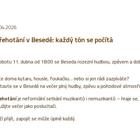
04.2026
řehotání v Besedě: každý tón se počítá
obotu 11. dubna od 18:00 se Beseda rozezní hudbou, zpěvem a dob
e doma kytaru, housle, foukačku… nebo si jen rádi zazpíváte?
tavte se v Besedě na večer plný hudby, zpěvu a pohodové atmosfé
ehotání
je neformální setkání muzikantů i nemuzikantů – hraje se, z
užijte večer jako posluchači.
í přijít, zapojit se může úplně každý.