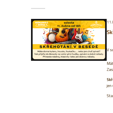
11.
Sk
V s
Mát
Zas
Skř
jen 
Stač