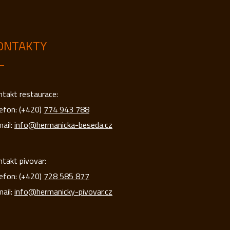
ONTAKTY
takt restaurace:
efon: (+420)
774 943 788
ail:
info@hermanicka-beseda.cz
takt pivovar:
efon: (+420)
728 585 877
ail:
info@hermanicky-pivovar.cz