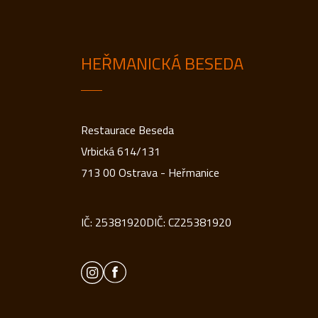
HEŘMANICKÁ BESEDA
Restaurace Beseda
Vrbická 614/131
713 00 Ostrava - Heřmanice
IČ: 25381920
DIČ: CZ25381920