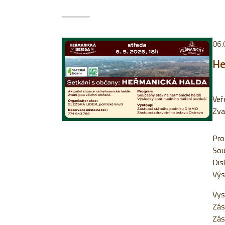
06.
He
Veř
Zva
Pro
Sou
Dis
Výs
Vys
Zás
Zás