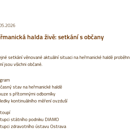
05.2026
řmanická halda živě: setkání s občany
ejné setkání věnované aktuální situaci na heřmanické haldě proběhne
ní jsou všichni občané.
gram
časný stav na heřmanické haldě
kuze s přítomnými odborníky
ledky kontinuálního měření ovzduší
toupí
tupci státního podniku DIAMO
tupci zdravotního ústavu Ostrava